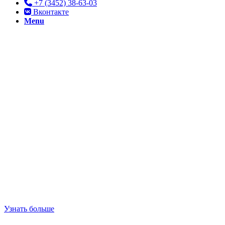
+7 (3452) 38-63-03
Вконтакте
Menu
Тренеры и
команды
Давайте познакомимся с нашими профессиональными
футбольными тренерами и их командами
Узнать больше