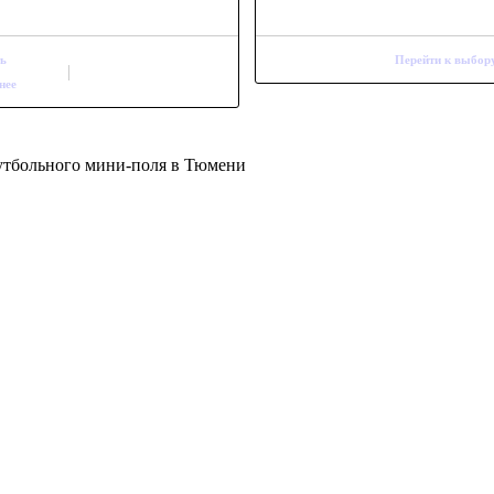
ть
Перейти к выбор
нее
утбольного мини-поля в Тюмени